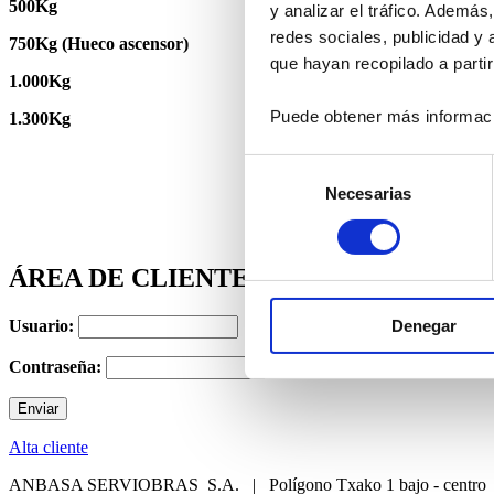
500Kg
y analizar el tráfico. Ademá
redes sociales, publicidad y
750Kg (Hueco ascensor)
que hayan recopilado a parti
1.000Kg
Puede obtener más informaci
1.300Kg
Selección
Necesarias
de
consentimiento
ÁREA DE CLIENTES
Denegar
Usuario:
Contraseña:
Alta cliente
ANBASA SERVIOBRAS S.A. | Polígono Txako 1 bajo - cen