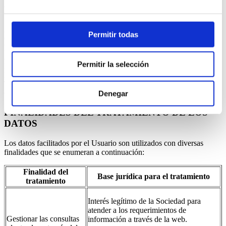
RESPONSABLE DEL TRATAMIENTO
ANBASA SERVIOBRAS, S.A.
Permitir todas
C.I.F.: A48269906
Domicilio: POL. TXAKO EDIFICIO TXAKO 1 BAJO - 48480
ARRIGORRIAGA (VIZCAYA).
Permitir la selección
Inscrito en el Registro Mercantil de Vizcaya, Tomo 1802, Folio 50,
Hoja BI-1818(A), Inscripción 14ª, Fecha 17 de enero de 2011
Teléfono: 946710550
Correo electrónico:
andamios@anbasaserviobras.com
Denegar
FINALIDADES DEL TRATAMIENTO DE LOS
DATOS
Los datos facilitados por el Usuario son utilizados con diversas
finalidades que se enumeran a continuación:
Finalidad del
Base jurídica para el tratamiento
tratamiento
Interés legítimo de la Sociedad para
atender a los requerimientos de
Gestionar las consultas
información a través de la web.