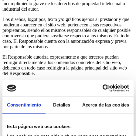
incumplimiento grave de los derechos de propiedad intelectual o
industrial del autor.
Los diseños, logotipos, texto y/o gráficos ajenos al prestador y que
pudieran aparecer en el sitio web, pertenecen a sus respectivos
propietarios, siendo ellos mismos responsables de cualquier posible
controversia que pudiera suscitarse respecto a los mismos. En todo
caso, El Responsable cuenta con la autorización expresa y previa
por parte de los mismos.
El Responsable autoriza expresamente a que terceros puedan
redirigir directamente a los contenidos concretos del sitio web,
debiendo en todo caso redirigir a la página principal del sitio web
del Responsable.
El Responsable reconoce a favor de sus titulares los
correspondientes derechos de propiedad intelectual e industrial, no
implicando su sola mención o aparición en el sitio web la existencia
de derechos o responsabilidad alguna del Responsable sobre los
Consentimiento
Detalles
Acerca de las cookies
mismos, como tampoco respaldo, patrocinio o recomendación por su
parte.
Para todas aquellas imágenes en las que el software de diseño lo
Esta página web usa cookies
permite, se han incluido las referencias correspondientes a la autoría
y licencia correspondiente.
Las cookies de este sitio web se usan para personalizar