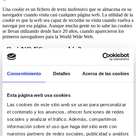
Una
cookie
es un fichero de texto inofensivo que se almacena en su
navegador cuando visita casi cualquier página web. La utilidad de la
cookie
es que la web sea capaz de recordar su visita cuando vuelva a
navegar por esa página. Aunque mucha gente no lo sabe las
cookies
se llevan utilizando desde hace 20 años, cuando aparecieron los
primeros navegadores para la World Wide Web.
¿Qué NO ES una cookie?
No es un virus, ni un troyano, ni un gusano, ni spam, ni spyware, ni
abre ventanas pop-up.
Consentimiento
Detalles
Acerca de las cookies
¿Qué información almacena una cookie?
Las
cookies
no suelen almacenar información sensible sobre usted,
Esta página web usa cookies
como tarjetas de crédito o datos bancarios, fotografías, su DNI o
información personal, etc. Los datos que guardan son de carácter
Las cookies de este sitio web se usan para personalizar
técnico, preferencias personales, personalización de contenidos, etc.
el contenido y los anuncios, ofrecer funciones de redes
sociales y analizar el tráfico. Además, compartimos
El servidor web no le asocia a usted como persona si no a su
navegador web. De hecho, si usted navega habitualmente con
información sobre el uso que haga del sitio web con
Internet Explorer y prueba a navegar por la misma web con Firefox
nuestros partners de redes sociales, publicidad y análisis