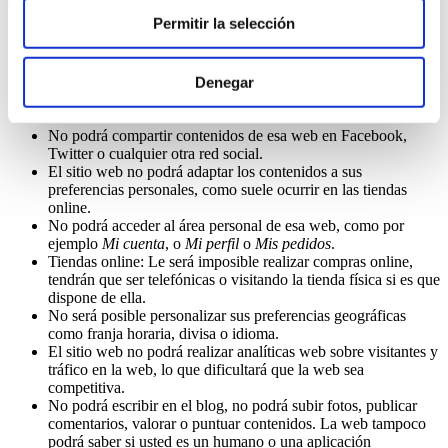
Permitir la selección
¿Qué ocurre si desactivo las cookies?
Denegar
Para que entienda el alcance que puede tener desactivar las
cookies
le mostramos unos ejemplos:
No podrá compartir contenidos de esa web en Facebook,
Twitter o cualquier otra red social.
El sitio web no podrá adaptar los contenidos a sus
preferencias personales, como suele ocurrir en las tiendas
online.
No podrá acceder al área personal de esa web, como por
ejemplo
Mi cuenta
, o
Mi perfil
o
Mis pedidos
.
Tiendas online: Le será imposible realizar compras online,
tendrán que ser telefónicas o visitando la tienda física si es que
dispone de ella.
No será posible personalizar sus preferencias geográficas
como franja horaria, divisa o idioma.
El sitio web no podrá realizar analíticas web sobre visitantes y
tráfico en la web, lo que dificultará que la web sea
competitiva.
No podrá escribir en el blog, no podrá subir fotos, publicar
comentarios, valorar o puntuar contenidos. La web tampoco
podrá saber si usted es un humano o una aplicación